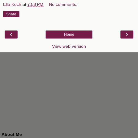
Ella Koch
at
7:58 PM
No comments:
Share
‹
›
Home
View web version
About Me