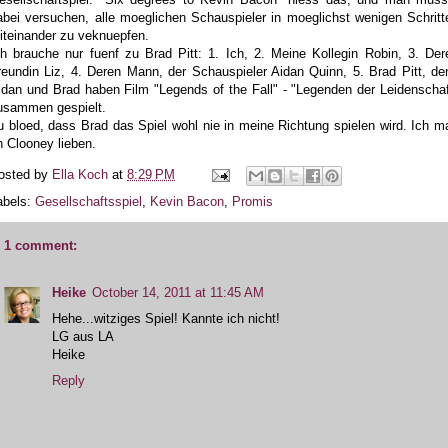
abei versuchen, alle moeglichen Schauspieler in moeglichst wenigen Schritt
iteinander zu veknuepfen.
ch brauche nur fuenf zu Brad Pitt: 1. Ich, 2. Meine Kollegin Robin, 3. Der
reundin Liz, 4. Deren Mann, der Schauspieler Aidan Quinn, 5. Brad Pitt, de
idan und Brad haben Film "Legends of the Fall" - "Legenden der Leidenschaf
usammen gespielt.
u bloed, dass Brad das Spiel wohl nie in meine Richtung spielen wird. Ich m
h Clooney lieben.
osted by
Ella Koch
at
8:29 PM
abels:
Gesellschaftsspiel
,
Kevin Bacon
,
Promis
1 comment:
Heike
October 14, 2011 at 11:45 AM
Hehe...witziges Spiel! Kannte ich nicht!
LG aus LA
Heike
Reply