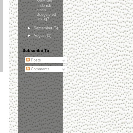
oder: Wo
finde ich
einen
Buegelbrett
bezug?
►
September
(3)
►
August
(1)
Subscribe To
Posts
Comments