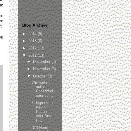
en
en
nn
Blog Archive
t"
►
2014
(5)
ag
►
2013
(8)
►
2012
(13)
▼
2011
(13)
►
December
(3)
►
November
(3)
▼
October
(3)
Wir warten
auf's
Christkind -
oder so.....
6 degrees to
Kevin
Bacon -
oder Brad
Pitt
DIN-Norm -