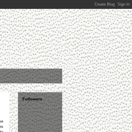
Followers
se
es
te