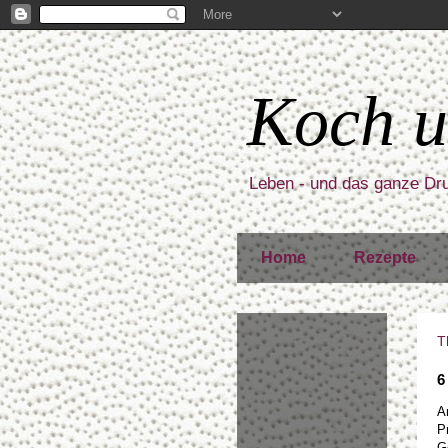
Koch u
Leben - und das ganze D
Home
Rezepte
T
6
A
P
G