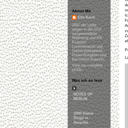
d
m
About Me
I
Ella Koch
F
2007 der Liebe
A
wegen in die USA
z
ausgewanderte
Z
Marketing und PR
e
Expertin.
Leseverrueckt und
P
Garten-liebhabend,
Power-Bueglerin und
L
Bei-Stress-Koechin.
View my complete
profile
Was ich so lese
NOTES OF
BERLIN
1000 kleine
Dinge in
Amerika