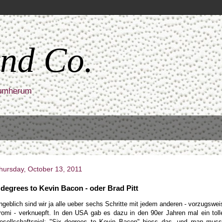
nd Co.
rumherum
hursday, October 13, 2011
 degrees to Kevin Bacon - oder Brad Pitt
ngeblich sind wir ja alle ueber sechs Schritte mit jedem anderen - vorzugswei
romi - verknuepft. In den USA gab es dazu in den 90er Jahren mal ein toll
esellschaftspiel: "Six degrees to Kevin Bacon" hiess das, und man muss