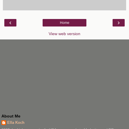
‹
›
Home
View web version
About Me
Ella Koch