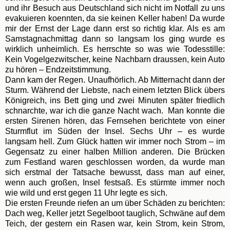
und ihr Besuch aus Deutschland sich nicht im Notfall zu uns
evakuieren koennten, da sie keinen Keller haben! Da wurde
mir der Ernst der Lage dann erst so richtig klar. Als es am
Samstagnachmittag dann so langsam los ging wurde es
wirklich unheimlich. Es herrschte so was wie Todesstille:
Kein Vogelgezwitscher, keine Nachbarn draussen, kein Auto
zu hören – Endzeitstimmung.
Dann kam der Regen. Unaufhörlich. Ab Mitternacht dann der
Sturm. Während der Liebste, nach einem letzten Blick übers
Königreich, ins Bett ging und zwei Minuten später friedlich
schnarchte, war ich die ganze Nacht wach.
Man konnte die
ersten Sirenen hören, das Fernsehen berichtete von einer
Sturmflut im Süden der Insel. Sechs Uhr – es wurde
langsam hell. Zum Glück hatten wir immer noch Strom – im
Gegensatz zu einer halben Million anderen. Die Brücken
zum Festland waren geschlossen worden, da wurde man
sich erstmal der Tatsache bewusst, dass man auf einer,
wenn auch großen, Insel festsaß. Es stürmte immer noch
wie wild und erst gegen 11 Uhr legte es sich.
Die ersten Freunde riefen an um über Schäden zu berichten:
Dach weg, Keller jetzt Segelboot tauglich, Schwäne auf dem
Teich, der gestern ein Rasen war, kein Strom, kein Strom,