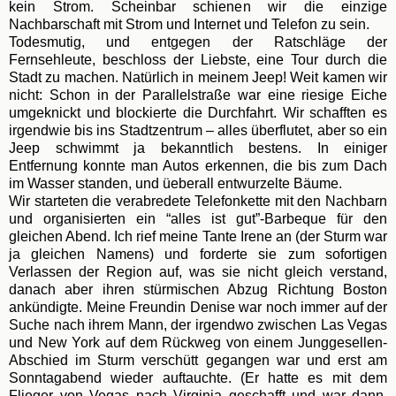
kein Strom. Scheinbar schienen wir die einzige
Nachbarschaft mit Strom und Internet und Telefon zu sein.
Todesmutig, und entgegen der Ratschläge der
Fernsehleute, beschloss der Liebste, eine Tour durch die
Stadt zu machen. Natürlich in meinem Jeep! Weit kamen wir
nicht: Schon in der Parallelstraße war eine riesige Eiche
umgeknickt und blockierte die Durchfahrt. Wir schafften es
irgendwie bis ins Stadtzentrum – alles überflutet, aber so ein
Jeep schwimmt ja bekanntlich bestens. In einiger
Entfernung konnte man Autos erkennen, die bis zum Dach
im Wasser standen, und üeberall entwurzelte Bäume.
Wir starteten die verabredete Telefonkette mit den Nachbarn
und organisierten ein “alles ist gut”-Barbeque für den
gleichen Abend. Ich rief meine Tante Irene an (der Sturm war
ja gleichen Namens) und forderte sie zum sofortigen
Verlassen der Region auf, was sie nicht gleich verstand,
danach aber ihren stürmischen Abzug Richtung Boston
ankündigte. Meine Freundin Denise war noch immer auf der
Suche nach ihrem Mann, der irgendwo zwischen Las Vegas
und New York auf dem Rückweg von einem Junggesellen-
Abschied im Sturm verschütt gegangen war und erst am
Sonntagabend wieder auftauchte. (Er hatte es mit dem
Flieger von Vegas nach Virginia geschafft und war dann,